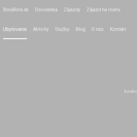
BoraBora.sk
Dovolenka
Zájazdy
Zájazd na mieru
Ubytovanie
Aktivity
Služby
Blog
O nás
Kontakt
BoraBo