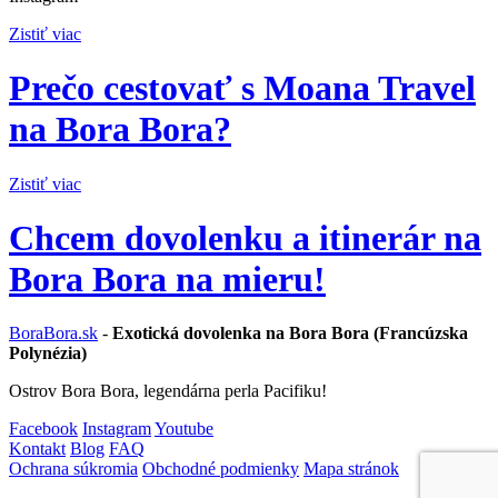
Zistiť viac
Prečo cestovať s Moana Travel
na Bora Bora?
Zistiť viac
Chcem dovolenku a itinerár na
Bora Bora na mieru!
BoraBora.sk
-
Exotická dovolenka na Bora Bora (Francúzska
Polynézia)
Ostrov Bora Bora, legendárna perla Pacifiku!
Facebook
Instagram
Youtube
Kontakt
Blog
FAQ
Ochrana súkromia
Obchodné podmienky
Mapa stránok