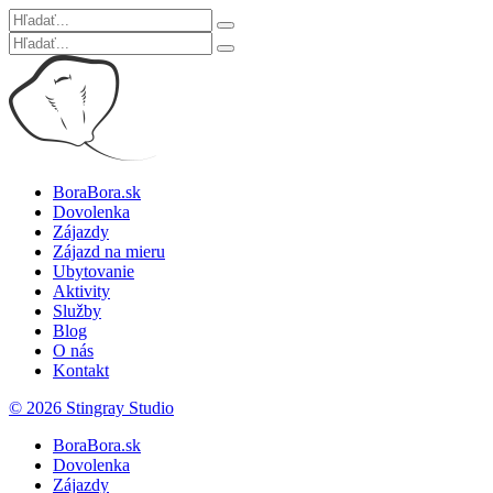
BoraBora.sk
Dovolenka
Zájazdy
Zájazd na mieru
Ubytovanie
Aktivity
Služby
Blog
O nás
Kontakt
© 2026 Stingray Studio
BoraBora.sk
Dovolenka
Zájazdy