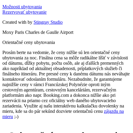
Možnosti ubytovania
Rezervovať ubytovanie
Created with
by
Stingray Studio
Moxy Paris Charles de Gaulle Airport
Orientačné ceny ubytovania
Prosím berte na vedomie, že ceny nižšie sú len orientačné ceny
ubytovania za noc. Finálna cena sa môže radikálne líšiť v závislosti
od dátumu, dĺžky pobytu, počtu osôb, ale aj ďalších premenných
ako napríklad od aktuálnej obsadenosti, príplatkových služieb či
finálneho itineráru. Pre presné ceny k danému dátumu nás neváhajte
kontaktovať odoslaním formuláru. Nezabudnite, že garantujeme
najnižšie ceny v rámci Francúzskej Polynézie oproti iným
cestovným agentúram, cestovným kanceláriám, rezervačným
platformám ako napr. Booking.com a dokonca nižšie ako pri
rezervácii na priamo cez oficiálny web daného ubytovacieho
zariadenia. Využite aj našu interaktívnu kalkulačku dovolenky na
mieru, kde sa do pár sekúnd dozviete orientačnú cenu
zájazdu na
mieru
;-)