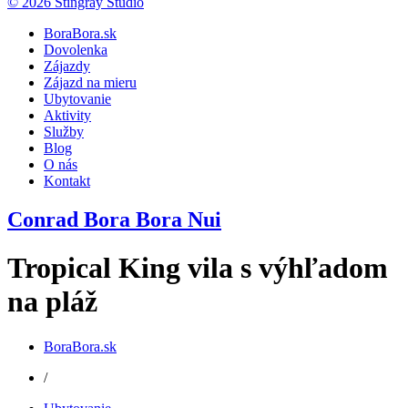
© 2026 Stingray Studio
BoraBora.sk
Dovolenka
Zájazdy
Zájazd na mieru
Ubytovanie
Aktivity
Služby
Blog
O nás
Kontakt
Conrad Bora Bora Nui
Tropical King vila s výhľadom
na pláž
BoraBora.sk
/