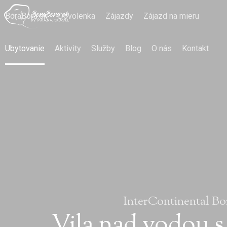
BoraBora.sk
Dovolenka
Zájazdy
Zájazd na mieru
Ubytovanie
Aktivity
Služby
Blog
O nás
Kontakt
InterContinental Bo
Vila nad vodou s