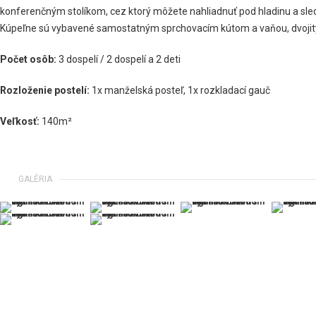
konferenčným stolíkom, cez ktorý môžete nahliadnuť pod hladinu a sle
Kúpeľne sú vybavené samostatným sprchovacím kútom a vaňou, dvoj
Počet osôb:
3 dospelí / 2 dospelí a 2 deti
Rozloženie postelí:
1x manželská posteľ, 1x rozkladací gauč
Veľkosť:
140m²
GALÉRIA