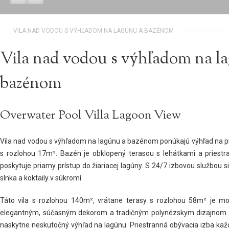
VILA NAD VODOU S VÝHĽADOM NA LAGÚNU A BAZÉNOM
Vila nad vodou s výhľadom na l
bazénom
Overwater Pool Villa Lagoon View
Vila nad vodou s výhľadom na lagúnu a bazénom ponúkajú výhľad na p
s rozlohou 17m². Bazén je obklopený terasou s lehátkami a priestr
poskytuje priamy prístup do žiariacej lagúny. S 24/7 izbovou službou 
slnka a koktaily v súkromí.
Táto vila s rozlohou 140m², vrátane terasy s rozlohou 58m² je m
elegantným, súčasným dekorom a tradičným polynézskym dizajnom.
naskytne neskutočný výhľad na lagúnu. Priestranná obývacia izba kaž