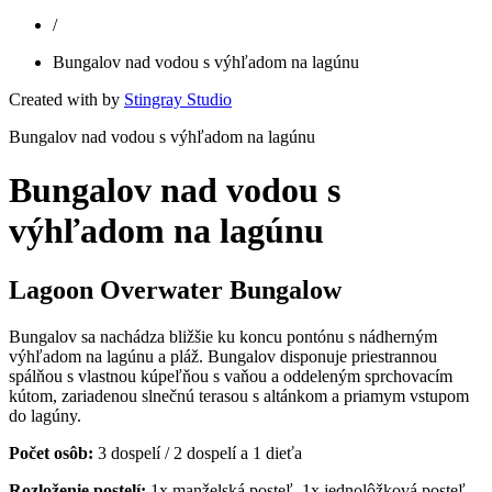
/
Bungalov nad vodou s výhľadom na lagúnu
Created with
by
Stingray Studio
Bungalov nad vodou s výhľadom na lagúnu
Bungalov nad vodou s
výhľadom na lagúnu
Lagoon Overwater Bungalow
Bungalov sa nachádza bližšie ku koncu pontónu s nádherným
výhľadom na lagúnu a pláž. Bungalov disponuje priestrannou
spálňou s vlastnou kúpeľňou s vaňou a oddeleným sprchovacím
kútom, zariadenou slnečnú terasou s altánkom a priamym vstupom
do lagúny.
Počet osôb:
3 dospelí / 2 dospelí a 1 dieťa
Rozloženie postelí:
1x manželská posteľ, 1x jednolôžková posteľ