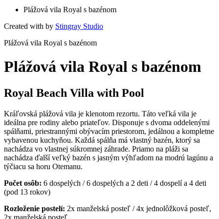
Plážová vila Royal s bazénom
Created with
by
Stingray Studio
Plážová vila Royal s bazénom
Plážová vila Royal s bazénom
Royal Beach Villa with Pool
Kráľovská plážová vila je klenotom rezortu. Táto veľká vila je
ideálna pre rodiny alebo priateľov. Disponuje s dvoma oddelenými
spálňami, priestrannými obývacím priestorom, jedálnou a kompletne
vybavenou kuchyňou. Každá spálňa má vlastný bazén, ktorý sa
nachádza vo vlastnej súkromnej záhrade. Priamo na pláži sa
nachádza ďalší veľký bazén s jasným výhľadom na modrú lagúnu a
týčiacu sa horu Otemanu.
Počet osôb:
6 dospelých / 6 dospelých a 2 deti / 4 dospelí a 4 deti
(pod 13 rokov)
Rozloženie postelí:
2x manželská posteľ / 4x jednolôžková posteľ,
2x manželská posteľ