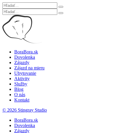
BoraBora.sk
Dovolenka
Zájazdy
Zájazd na mieru
Ubytovanie
Aktivity
Služby
Blog
O nás
Kontakt
© 2026 Stingray Studio
BoraBora.sk
Dovolenka
Zájazdy