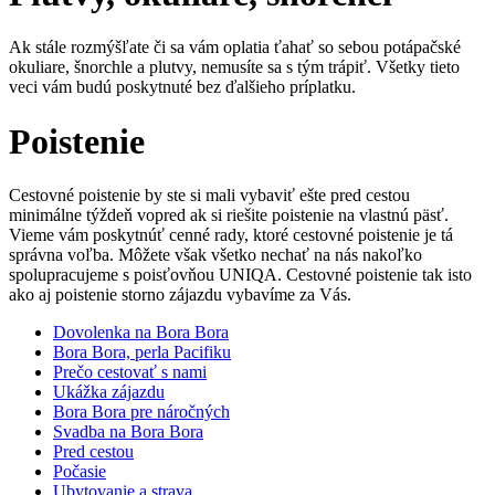
Ak stále rozmýšľate či sa vám oplatia ťahať so sebou potápačské
okuliare, šnorchle a plutvy, nemusíte sa s tým trápiť. Všetky tieto
veci vám budú poskytnuté bez ďalšieho príplatku.
Poistenie
Cestovné poistenie by ste si mali vybaviť ešte pred cestou
minimálne týždeň vopred ak si riešite poistenie na vlastnú päsť.
Vieme vám poskytnúť cenné rady, ktoré cestovné poistenie je tá
správna voľba. Môžete však všetko nechať na nás nakoľko
spolupracujeme s poisťovňou UNIQA. Cestovné poistenie tak isto
ako aj poistenie storno zájazdu vybavíme za Vás.
Dovolenka na Bora Bora
Bora Bora, perla Pacifiku
Prečo cestovať s nami
Ukážka zájazdu
Bora Bora pre náročných
Svadba na Bora Bora
Pred cestou
Počasie
Ubytovanie a strava