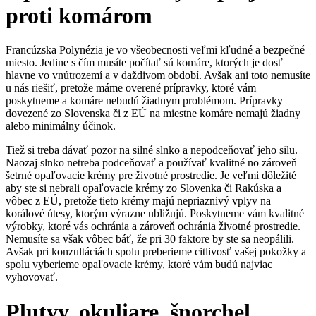
proti komárom
Francúzska Polynézia je vo všeobecnosti veľmi kľudné a bezpečné
miesto. Jedine s čím musíte počítať sú komáre, ktorých je dosť
hlavne vo vnútrozemí a v daždivom období. Avšak ani toto nemusíte
u nás riešiť, pretože máme overené prípravky, ktoré vám
poskytneme a komáre nebudú žiadnym problémom. Prípravky
dovezené zo Slovenska či z EÚ na miestne komáre nemajú žiadny
alebo minimálny účinok.
Tiež si treba dávať pozor na silné slnko a nepodceňovať jeho silu.
Naozaj slnko netreba podceňovať a používať kvalitné no zároveň
šetrné opaľovacie krémy pre životné prostredie. Je veľmi dôležité
aby ste si nebrali opaľovacie krémy zo Slovenka či Rakúska a
vôbec z EÚ, pretože tieto krémy majú nepriaznivý vplyv na
korálové útesy, ktorým výrazne ubližujú. Poskytneme vám kvalitné
výrobky, ktoré vás ochránia a zároveň ochránia životné prostredie.
Nemusíte sa však vôbec báť, že pri 30 faktore by ste sa neopálili.
Avšak pri konzultáciách spolu preberieme citlivosť vašej pokožky a
spolu vyberieme opaľovacie krémy, ktoré vám budú najviac
vyhovovať.
Plutvy, okuliare, šnorchel