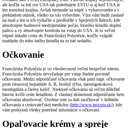
ale keďže sa letí cez USA tak potrebujete ESTU-u aj keď USA je
len tranzitná krajina. Avšak nemusíte sa trápiť s vybavovaním a s
prekladom otázok, všetko za vás vybavíme. Víza vám budú zaslané
na mail a len si ich vytlačíte a predložíte v Spojených štátoch, kde
absolvujete hodinové medzipristátie počas, ktorého lietadlo doplní
palivo a vy absolvujete kontrolu na vstup do USA. Je to veľmi
vtipné úskalie cesty do Francúzskej Polynézie, keďže vzápätí
nastúpite do toho istého lietadla na to isté sedadlo.
Očkovanie
Francúzska Polynézia je vo všeobecnosti veľmi bezpečné miesto.
Francúzska Polynézia nevyžaduje pre vstup žiadne povinné
očkovania. Medzi odporúčané očkovania však patrí napr. očkovanie
proti vírusovej hepatitíde A, B, brušný týfus, meningokoková
meningitída a čierny kašeľ. Niektoré očkovania sú veľmi dôležité
hlavne kvôli ceste lietadlom. Z vlastnej skúsenosti odporúčame tieto
očkovania absolvovať. Osobne sme sa dali zaočkovať v Inštitúte
očkovania a cestovateľskej medicíny (
http://www.inocem.sk/
), kde
vám poskytnú všetky potrebné informácie o očkovaní.
Opaľovacie krémy a spreje