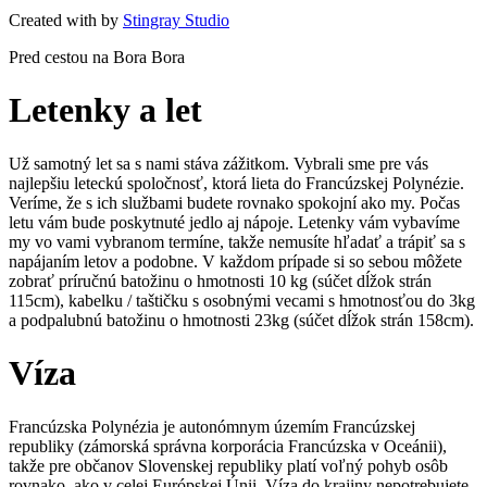
Created with
by
Stingray Studio
Pred cestou na Bora Bora
Letenky a let
Už samotný let sa s nami stáva zážitkom. Vybrali sme pre vás
najlepšiu leteckú spoločnosť, ktorá lieta do Francúzskej Polynézie.
Veríme, že s ich službami budete rovnako spokojní ako my. Počas
letu vám bude poskytnuté jedlo aj nápoje. Letenky vám vybavíme
my vo vami vybranom termíne, takže nemusíte hľadať a trápiť sa s
napájaním letov a podobne. V každom prípade si so sebou môžete
zobrať príručnú batožinu o hmotnosti 10 kg (súčet dĺžok strán
115cm), kabelku / taštičku s osobnými vecami s hmotnosťou do 3kg
a podpalubnú batožinu o hmotnosti 23kg (súčet dĺžok strán 158cm).
Víza
Francúzska Polynézia je autonómnym územím Francúzskej
republiky (zámorská správna korporácia Francúzska v Oceánii),
takže pre občanov Slovenskej republiky platí voľný pohyb osôb
rovnako, ako v celej Európskej Únii. Víza do krajiny nepotrebujete,